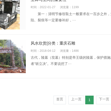
时间：2022-01-27
浏览量：1199
第一：清明节修坟取土一般要求在一百步之外，注
陷、裂痕等一定要修补好，···
风水欣赏[分类：重庆石雕
时间：2018-04-12
浏览量：1486
古代，陵墓（坟墓）特别是帝王级的陵墓，保护措施
者“斩立决”。不要说挖了···
首页
上一页
下一页
1