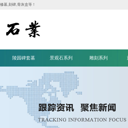
修墓,刻碑,骨灰盒等！
陵园碑套墓
景观石系列
雕刻系列