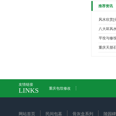
推荐资讯
风水欣赏[
八大坏风
平坟与修
重庆天朋石
友情链接
重庆包坟修改
LINKS
网站首页
民间包墓
骨灰盒系列
陵园碑