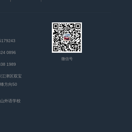
179243
24 0896
微信号
38 1989
市江津区双宝
锋方向50
山外语学校