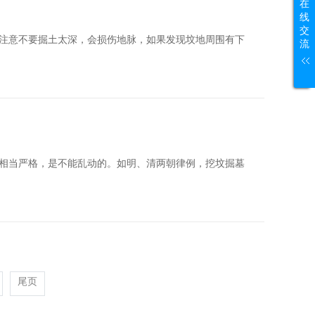
在
线
交
意不要掘土太深，会损伤地脉，如果发现坟地周围有下
流
相当严格，是不能乱动的。如明、清两朝律例，挖坟掘墓
尾页