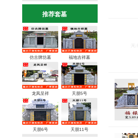
推荐套墓
仿古牌坊墓
福地吉祥墓
龙凤呈祥
天朋5号
天朋6号
天朋11号